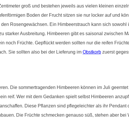
entimeter groß und bestehen jeweils aus vielen kleinen einzeln
nförmigen Boden der Frucht sitzen sie nur locker auf und könn
 den Rosengewächsen. Ein Himbeerstrauch kann sich sowohl ü
zu starker Ausbreitung. Himbeeren gibt es saisonal zwischen M
in noch Früchte. Gepflückt werden sollten nur die reifen Frücht
ch. Sie sollten also bei der Lieferung im
Obstkorb
zuerst geges
eeren. Die sommertragenden Himbeeren können im Juli geernte
in reif. Wer mit dem Gedanken spielt selbst Himbeeren anzupfla
anschaffen. Diese Pflanzen sind pflegeleichter als ihr Pendant
nbauen. Die Früchte schmecken genauso süß, stehen aber bei W