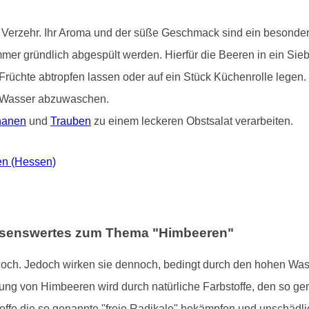
Verzehr. Ihr Aroma und der süße Geschmack sind ein besonderer
immer gründlich abgespült werden. Hierfür die Beeren in ein Si
Früchte abtropfen lassen oder auf ein Stück Küchenrolle legen
em Wasser abzuwaschen.
nanen
und
Trauben
zu einem leckeren Obstsalat verarbeiten.
en (Hessen)
issenswertes zum Thema "Himbeeren"
hoch. Jedoch wirken sie dennoch, bedingt durch den hohen Was
bung von Himbeeren wird durch natürliche Farbstoffe, den so ge
toffe die so genannte "freie Radikale" bekämpfen und unschäd