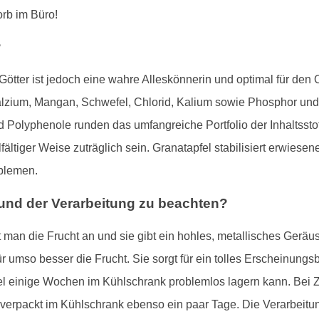
rb im Büro!
?
ötter ist jedoch eine wahre Alleskönnerin und optimal für den O
alzium, Mangan, Schwefel, Chlorid, Kalium sowie Phosphor un
 Polyphenole runden das umfangreiche Portfolio der Inhaltsstof
fältiger Weise zuträglich sein. Granatapfel stabilisiert erwie
blemen.
 und der Verarbeitung zu beachten?
t man die Frucht an und sie gibt ein hohles, metallisches Geräus
ür umso besser die Frucht. Sie sorgt für ein tolles Erscheinung
el einige Wochen im Kühlschrank problemlos lagern kann. Bei Z
t verpackt im Kühlschrank ebenso ein paar Tage. Die Verarbeitun