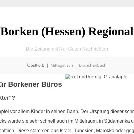
Borken (Hessen) Regional
Die Zeitung mit Nur Guten Nachrichten
Obstkorb |
Mittagstisch
|
Branchenbuch
 für Borkener Büros
tter"?
atapfel vor allem Kinder in seinen Bann. Der Ursprung dieser sc
ks wurde sie sehr schnell auch im Mittelraum, in Südamerika un
hältlich. Diese stammen aus Israel, Tunesien, Marokko oder ge