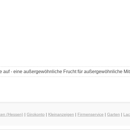
 auf - eine außergewöhnliche Frucht für außergewöhnliche Mita
ken (Hessen)
|
Girokonto
|
Kleinanzeigen
|
Firmenservice
|
Garten
|
La