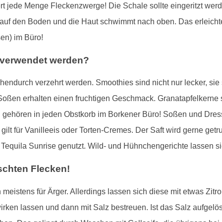
efert jede Menge Fleckenzwerge! Die Schale sollte eingeritzt wer
 auf den Boden und die Haut schwimmt nach oben. Das erleicht
en) im Büro!
r verwendet werden?
endurch verzehrt werden. Smoothies sind nicht nur lecker, sie 
 Soßen erhalten einen fruchtigen Geschmack. Granatapfelkerne
n gehören in jeden Obstkorb im Borkener Büro! Soßen und Dres
gilt für Vanilleeis oder Torten-Cremes. Der Saft wird gerne ge
Tequila Sunrise genutzt. Wild- und Hühnchengerichte lassen sic
schten Flecken!
 meistens für Ärger. Allerdings lassen sich diese mit etwas Zitro
nwirken lassen und dann mit Salz bestreuen. Ist das Salz aufge